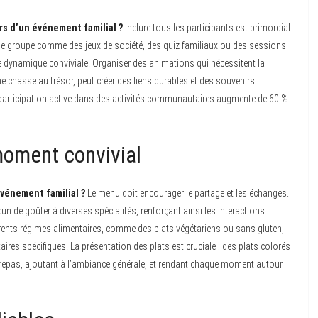
rs d’un événement familial ?
Inclure tous les participants est primordial
de groupe comme des jeux de société, des quiz familiaux ou des sessions
ne dynamique conviviale. Organiser des animations qui nécessitent la
 chasse au trésor, peut créer des liens durables et des souvenirs
la participation active dans des activités communautaires augmente de 60 %
moment convivial
événement familial ?
Le menu doit encourager le partage et les échanges.
n de goûter à diverses spécialités, renforçant ainsi les interactions.
rents régimes alimentaires, comme des plats végétariens ou sans gluten,
aires spécifiques. La présentation des plats est cruciale : des plats colorés
 le repas, ajoutant à l’ambiance générale, et rendant chaque moment autour