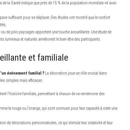
le de la Santé indique que près de 15 % de la population mondiale vit avec
space suffisant pour se déplacer. Des études ont montré que le confort
ités.
le ou de jolis paysages apportent une touche accueillante. Une étude de
ts lumineux et naturels améliorent le bien-être des participants.
illante et familiale
d’un événement familial ?
La décoration joue un rôle crucial dans
ées simples mais efficaces :
ent l’histoire familiale, permettant à chacun de se remémorer des
mme le rouge ou l’orange, qui sont connues pour leur capacité à créer une
ion de décorations personnalisées, ce qui stimule leur créativité et leur