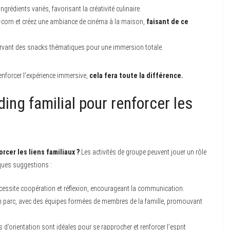
grédients variés, favorisant la créativité culinaire.
p-corn et créez une ambiance de cinéma à la maison,
faisant de ce
 servant des snacks thématiques pour une immersion totale.
enforcer l’expérience immersive,
cela fera toute la différence.
ding familial pour renforcer les
cer les liens familiaux ?
Les activités de groupe peuvent jouer un rôle
lques suggestions :
nécessite coopération et réflexion, encourageant la communication.
un parc, avec des équipes formées de membres de la famille, promouvant
’orientation sont idéales pour se rapprocher et renforcer l’esprit