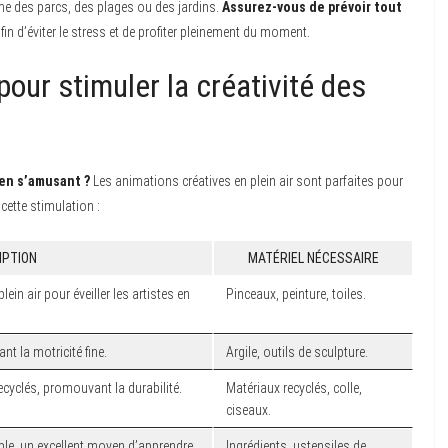
me des parcs, des plages ou des jardins.
Assurez-vous de prévoir tout
afin d’éviter le stress et de profiter pleinement du moment.
our stimuler la créativité des
en s’amusant ?
Les animations créatives en plein air sont parfaites pour
 cette stimulation :
IPTION
MATÉRIEL NÉCESSAIRE
ein air pour éveiller les artistes en
Pinceaux, peinture, toiles.
nt la motricité fine.
Argile, outils de sculpture.
recyclés, promouvant la durabilité.
Matériaux recyclés, colle,
ciseaux.
le, un excellent moyen d’apprendre.
Ingrédients, ustensiles de