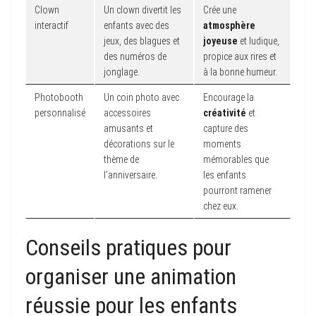
Clown
Un clown divertit les
Crée une
interactif
enfants avec des
atmosphère
jeux, des blagues et
joyeuse
et ludique,
des numéros de
propice aux rires et
jonglage.
à la bonne humeur.
Photobooth
Un coin photo avec
Encourage la
personnalisé
accessoires
créativité
et
amusants et
capture des
décorations sur le
moments
thème de
mémorables que
l’anniversaire.
les enfants
pourront ramener
chez eux.
Conseils pratiques pour
organiser une animation
réussie pour les enfants