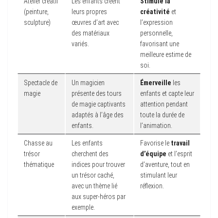
Atelier créatif
Les enfants créent
Stimule la
(peinture,
leurs propres
créativité
et
sculpture)
œuvres d’art avec
l’expression
des matériaux
personnelle,
variés.
favorisant une
meilleure estime de
soi.
Spectacle de
Un magicien
Émerveille
les
magie
présente des tours
enfants et capte leur
de magie captivants
attention pendant
adaptés à l’âge des
toute la durée de
enfants.
l’animation.
Chasse au
Les enfants
Favorise le
travail
trésor
cherchent des
d’équipe
et l’esprit
thématique
indices pour trouver
d’aventure, tout en
un trésor caché,
stimulant leur
avec un thème lié
réflexion.
aux super-héros par
exemple.