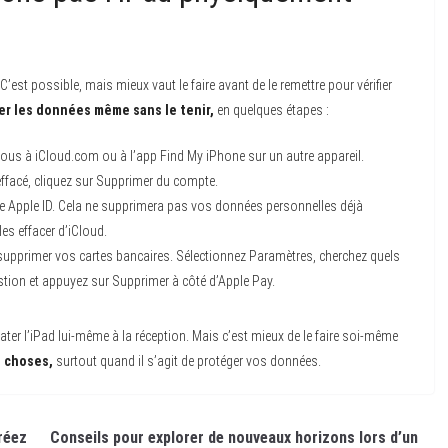
C’est possible, mais mieux vaut le faire avant de le remettre pour vérifier
er les données même sans le tenir,
en quelques étapes :
vous à iCloud.com ou à l’app Find My iPhone sur un autre appareil.
 effacé, cliquez sur Supprimer du compte.
e Apple ID. Cela ne supprimera pas vos données personnelles déjà
es effacer d’iCloud.
 supprimer vos cartes bancaires. Sélectionnez Paramètres, cherchez quels
uestion et appuyez sur Supprimer à côté d’Apple Pay.
er l’iPad lui-même à la réception. Mais c’est mieux de le faire soi-même
s choses,
surtout quand il s’agit de protéger vos données.
réez
Conseils pour explorer de nouveaux horizons lors d’un