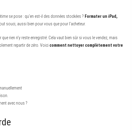
time se pose : qu’en est-il des données stockées ?
Formater un iPad,
r tout souci, aussi bien pour vous que pour l’acheteur.
er que rien n’y reste enregistré. Cela vaut bien sûr si vous le vendez, mais
lement repartir de zéro. Voici
comment nettoyer complètement votre
manuellement
ison.
ment avec nous ?
rde