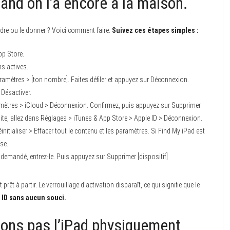
and on l’a encore à la maison.
ndre ou le donner ? Voici comment faire.
Suivez ces étapes simples :
pp Store.
s actives.
aramètres > [ton nombre]. Faites défiler et appuyez sur Déconnexion.
Désactiver.
aramètres > iCloud > Déconnexion. Confirmez, puis appuyez sur Supprimer
ite, allez dans Réglages > iTunes & App Store > Apple ID > Déconnexion.
itialiser > Effacer tout le contenu et les paramètres. Si Find My iPad est
se.
 demandé, entrez-le. Puis appuyez sur Supprimer [dispositif]
prêt à partir. Le verrouillage d’activation disparaît, ce qui signifie que le
e ID sans aucun souci.
avons pas l’iPad physiquement