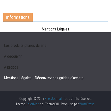
Informations
Mentions Légales
Les produits phares du site
A découvrir
A propos
Mentions Légales
-
Découvrez nos guides d'achats.
Copyright © 2026
FeedJournal
. Tous droits réservés.
Theme
ColorMag
par ThemeGrill. Propulsé par
WordPress
.