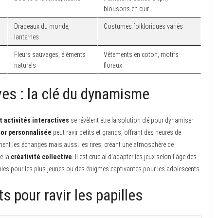
blousons en cuir
Drapeaux du monde,
Costumes folkloriques variés
lanternes
Fleurs sauvages, éléments
Vêtements en coton, motifs
naturels
floraux
ives : la clé du dynamisme
t activités interactives
se révèlent être la solution clé pour dynamiser
sor personnalisée
peut ravir petits et grands, offrant des heures de
ment les échanges mais aussi les rires, créant une atmosphère de
se la
créativité collective
. Il est crucial d’adapter les jeux selon l’âge des
ples pour les plus jeunes ou des énigmes captivantes pour les adolescents.
s pour ravir les papilles