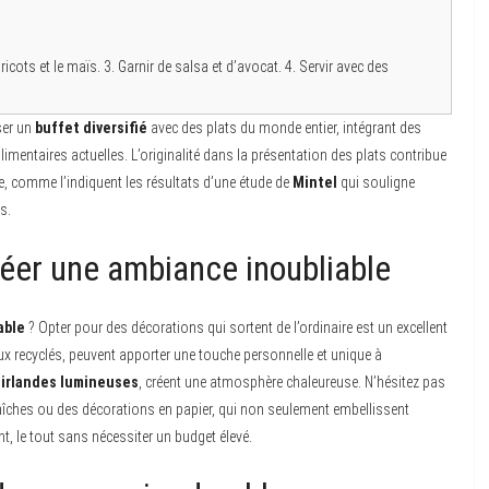
ricots et le maïs. 3. Garnir de salsa et d’avocat. 4. Servir avec des
oser un
buffet diversifié
avec des plats du monde entier, intégrant des
imentaires actuelles. L’originalité dans la présentation des plats contribue
e, comme l’indiquent les résultats d’une étude de
Mintel
qui souligne
s.
réer une ambiance inoubliable
able
? Opter pour des décorations qui sortent de l’ordinaire est un excellent
aux recyclés, peuvent apporter une touche personnelle et unique à
irlandes lumineuses
, créent une atmosphère chaleureuse. N’hésitez pas
îches ou des décorations en papier, qui non seulement embellissent
t, le tout sans nécessiter un budget élevé.