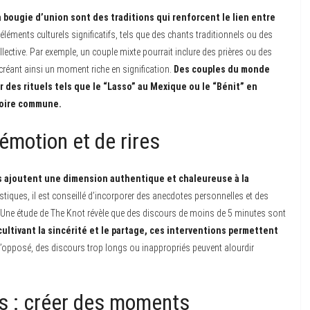
 bougie d’union sont des traditions qui renforcent le lien entre
léments culturels significatifs, tels que des chants traditionnels ou des
lective. Par exemple, un couple mixte pourrait inclure des prières ou des
 créant ainsi un moment riche en signification.
Des couples du monde
r des rituels tels que le “Lasso” au Mexique ou le “Bénit” en
toire commune.
émotion et de rires
és ajoutent une dimension authentique et chaleureuse à la
iques, il est conseillé d’incorporer des anecdotes personnelles et des
 Une étude de The Knot révèle que des discours de moins de 5 minutes sont
cultivant la sincérité et le partage, ces interventions permettent
’opposé, des discours trop longs ou inappropriés peuvent alourdir
es : créer des moments