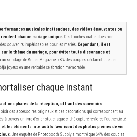
s performances musicales inattendues, des vidéos émouvantes ou
i rendent chaque mariage unique.
Ces touches inattendues non
t des souvenirs impérissables pour les mariés.
Cependant, il est
ne sur le thème du mariage, pour éviter toute dissonance et
on un sondage de Brides Magazine, 78% des couples déclarent que des
jà joyeux en une véritable célébration mémorable.
mortaliser chaque instant
actions phares de la réception, offrant des souvenirs
 choisir des accessoires originaux et des décorations qui correspondent au
és à travers un livre d’or photo, chaque cliché capturé renforce l’authenticité
et les éléments interactifs favorisent des photos pleines de vie
cieux.
Une enquête de Photobooth Supply a montré que 64% des couples