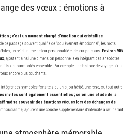
hange des vœux : émotions à
tion ; c’est un moment chargé d’émotion qui cristallise
de ce passage souvent qualifié de “soulèvement émotionnel”, les mots
les, un reflet intime de leur personnalité et de leur parcours.
Environ 90%
œux
, ajoutant ainsi une dimension personnelle en intégrant des anecdotes
fis qu’ils ont surmontés ensemble. Par exemple, une histoire de voyage où ils
 vœux encore plus touchants.
intégrer des symboles forts tels qu’un bijou hérité, une rose, ou tout autre
es invités sont également essentielles ; selon une étude de la
affirmé se souvenir des émotions vécues lors des échanges de
r enthousiasme, ajoutent une couche supplémentaire d’intensité à cet instant
r une atmosphère mémorable