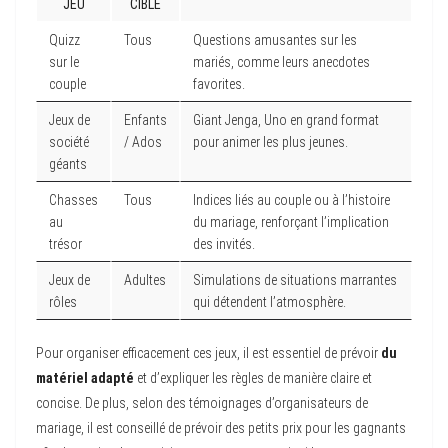
JEU
CIBLÉ
Quizz
Tous
Questions amusantes sur les
sur le
mariés, comme leurs anecdotes
couple
favorites.
Jeux de
Enfants
Giant Jenga, Uno en grand format
société
/ Ados
pour animer les plus jeunes.
géants
Chasses
Tous
Indices liés au couple ou à l’histoire
au
du mariage, renforçant l’implication
trésor
des invités.
Jeux de
Adultes
Simulations de situations marrantes
rôles
qui détendent l’atmosphère.
Pour organiser efficacement ces jeux, il est essentiel de prévoir
du
matériel adapté
et d’expliquer les règles de manière claire et
concise. De plus, selon des témoignages d’organisateurs de
mariage, il est conseillé de prévoir des petits prix pour les gagnants