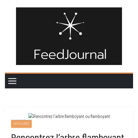
Passer
au
contenu
NON CLASSÉ
Rencontrez l’arbre flamboyant